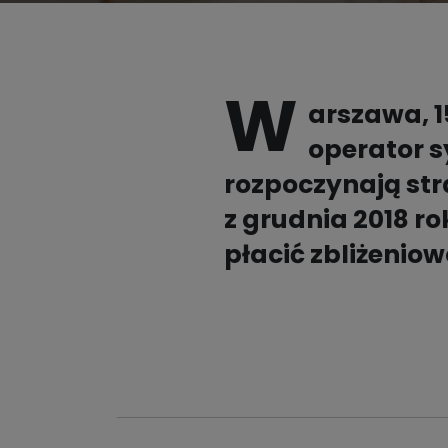
Płać BLIKIEM w mObywatelu

Partnerzy
Opłać podatki BLIKIEM
W
Kalkulator walutowy BLIK

arszawa, 1
operator s
rozpoczynają str
Pełna lista partnerów

z grudnia 2018 r
płacić zbliżeniow