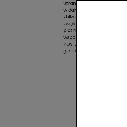
Strategiczna współpraca p
w dalszym rozwoju systemu p
zbliżeniowych płatności BLI
zwiększy komfort korzystania
płatnicze w Polsce wyposaż
współpracy z Mastercard, pł
POS, w których akceptowane 
globalną metodą płatności.