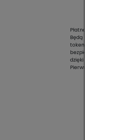
Płatności zbliżeniowe BLIK m
Będą inicjowane i uwierzytel
tokenizacji Mastercard umo
bezpieczeństwo przy maksyma
dzięki czemu z nowej funkcji
Pierwsze udostepnienie zbli