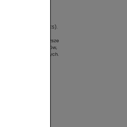
Enablement Service (MDES).
uje BLIKA. Technologia
ch, co zapewnia najwyższe
ększości polskich banków,
ających z usług bankowych.
tałów.
y