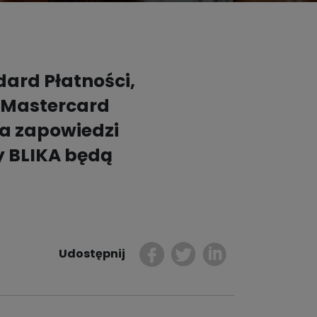
Kontakt dla prasy
Dobre nawyki

Bądź z nami bezpieczny
dard Płatności,
Przetestuj i wesprzyj
i Mastercard
ja zapowiedzi
y BLIKA będą
Udostępnij