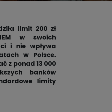
Kontakt dla prasy
Dobre nawyki

Bądź z nami bezpieczny
iła limit 200 zł
Przetestuj i wesprzyj
KIEM w swoich
eci i nie wpływa
tach w Polsce.
ć z ponad 13 000
ększych banków
ndardowe limity