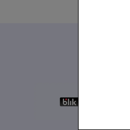
4 sierpi
Pierw
trans
PKO B