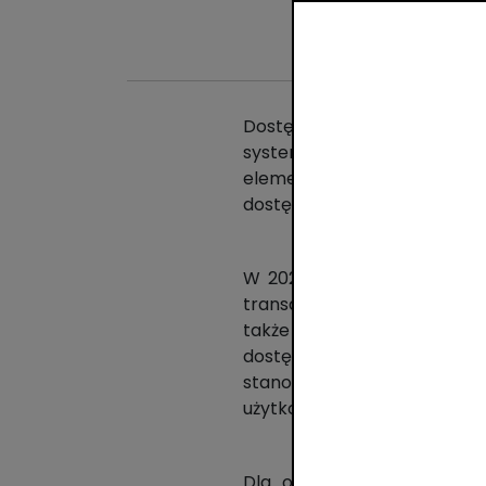
Dostęp do gotówki od począ
systemu, zrealizowana w 201
elementem płatności mobil
dostęp do gotówki bez konie
W 2025 roku użytkownicy wy
transakcji BLIKIEM zrealizo
także popularność cashbac
dostępna dla klientów m.in.
stanowi wygodne uzupełni
użytkownicy skorzystali z niej
Dla osób, które wypłacają