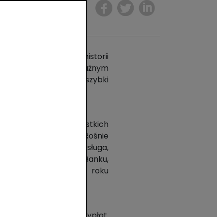
Udostępnij
wsza transakcja w historii
 funkcja ta pozostaje ważnym
w, którzy chcą mieć szybki
nowiło 2,7 proc. wszystkich
łaty wyniosła 731 zł. Rośnie
nktach handlowych. Usługa,
r Bank Polska i Alior Banku,
kupowych. W ubiegłym roku
abilność warunków wypłat.