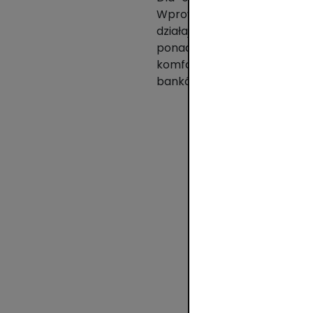
Wprowadzony przez sieć Eur
działających w Polsce. Uży
ponad 8 000 urządzeń w s
komfortowym poziomie. Roz
banków dodatkowo wzmacnia