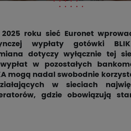
 2025 roku sieć Euronet wprowadz
ynczej wypłaty gotówki BLI
miana dotyczy wyłącznie tej si
wypłat w pozostałych bankoma
KA mogą nadal swobodnie korzysta
iałających w sieciach najwi
eratorów, gdzie obowiązują sta