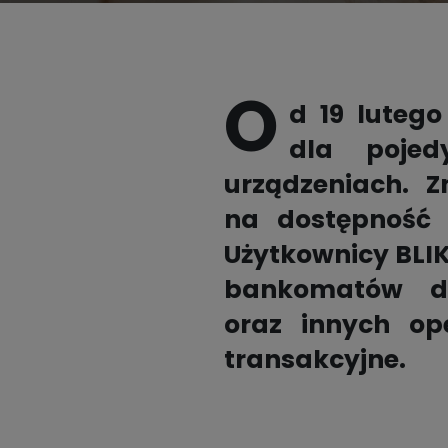
Płać BLIKIEM w mObywatelu

Partnerzy
Opłać podatki BLIKIEM
O
Kalkulator walutowy BLIK

d 19 lutego
dla pojed
urządzeniach. Z
Pełna lista partnerów

na dostępność 
Użytkownicy BLI
bankomatów dz
oraz innych op
transakcyjne.