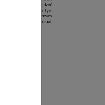
ejmuje pozostałych urządzeń
matów w całym kraju, w tym
ne pozostają na wyższym,
ielu urządzeń w oddziałach
w
ów
ach
,