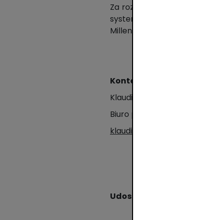
Za rozwój systemu odpowiada
system był jak najbardziej
Millennium, Santander Bank 
Kontakt dla medi
ó
w:
Klaudia Rombalska
Biuro prasowe BLIKA
klaudia.rombalska@clearco
Udostępnij