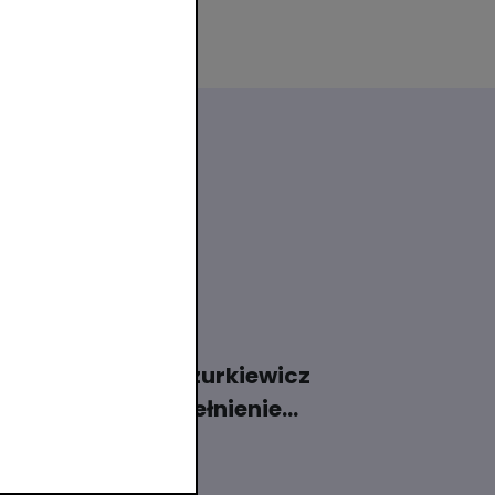
28 lipiec 2026
Dariusz Mazurkiewicz
zakończy pełnienie
funkcji Prezesa
Zarządu Polskiego ...