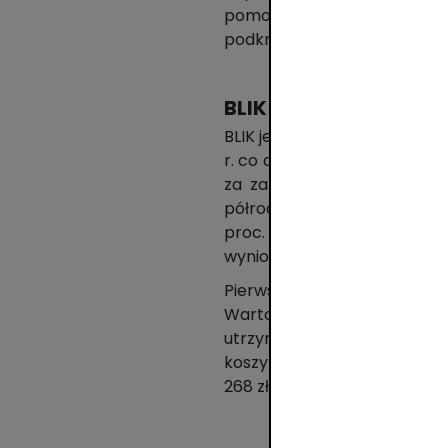
pomocą od stycznia do czerwc
podkreślić, że tylko w drugi
BLIK bezkonkurency
BLIK jest z dużą częstotli
r. co druga transakcja odby
za zakupy online 544,5 mln
półroczu wartość transakcji
proc. względem pierwszych 
wyniosła 145 zł.
Pierwsza połowa 2024 r. p
Wartość transakcji w usługa
utrzymały niezmiennie plat
koszyki zakupowe w tych ka
268 zł, 233 zł i 125 zł.