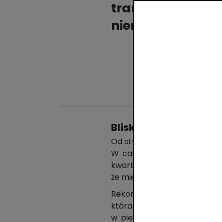
transakcji nad
niemal 49 proc. 
Blisko 10 mln transak
Od stycznia do czerwca br. u
W całym pierwszym półroczu
kwartale 2024 r. W ciągu ana
że między styczniem a czerwc
Rekordowa dzienna liczba t
która wyniosła aż 9,6 mln, 
w pierwszym półroczu 2024 