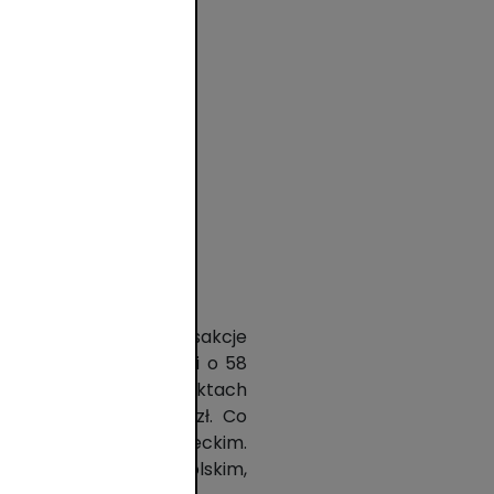
a
tora
KA cieszyły się transakcje
ób 258 mln razy, czyli o 58
ansakcji BLIKIEM w punktach
ej transakcji to 55 zł. Co
 województwie mazowieckim.
dolnośląskim, małopolskim,