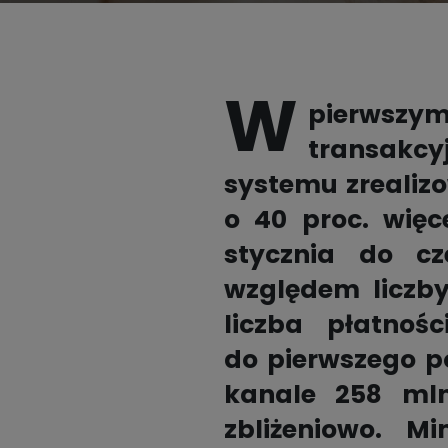
Płać BLIKIEM w mObywatelu

Partnerzy
Opłać podatki BLIKIEM
W
Kalkulator walutowy BLIK

pierwszym
transakc
systemu zrealizow
Pełna lista partnerów

o 40 proc. więc
stycznia do cz
względem liczby
liczba płatnoś
do pierwszego pó
kanale 258 mln
zbliżeniowo. M