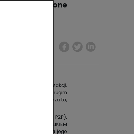
 – stanowią one
Udostępnij
rzeciętną liczbę transakcji.
ło zrealizowanych w drugim
sakcji dziennie. Oznacza to,
ndę.
mmerce, POS, ATM oraz P2P),
ia kwota transakcji BLIKIEM
acji zrealizowanych za jego