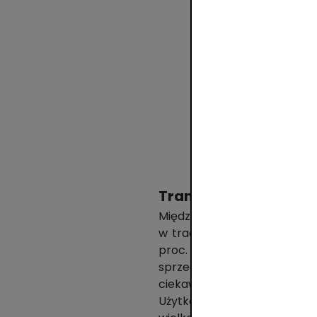
Transakcje w POS zys
Między styczniem a czerwc
w tradycyjnych terminalach 
proc. więcej niż analogicz
sprzedaży wyniosła w anali
ciekawe, najwięcej transa
Użytkownicy chętnie korzy