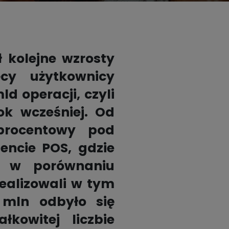
Kontakt dla prasy
Dobre nawyki

Bądź z nami bezpieczny
 kolejne wzrosty
Przetestuj i wesprzyj
ęcy użytkownicy
d operacji, czyli
ok wcześniej. Od
procentowy pod
ncie POS, gdzie
. w porównaniu
ealizowali w tym
 mln odbyło się
kowitej liczbie