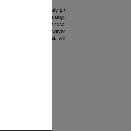
c czerwca br. stanowiły już
 korzystające z tej usługi,
ntu udostępnienia płatności
osób w 154 krajach na całym
ch, Czechach, Holandii, we
są