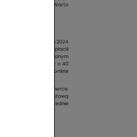
ęcej niż rok wcześniej. Warto
d zł.
. W pierwszym półroczu 2024
cem br. konsumenci zapłacili
kresie 2023 r. W omawianym
iej – co oznacza wzrost o 40
pojedynczego zakupu online
ch kategoriach e-commerce.
43 proc. Tendencję wzrostową
artości transakcji. Średnie