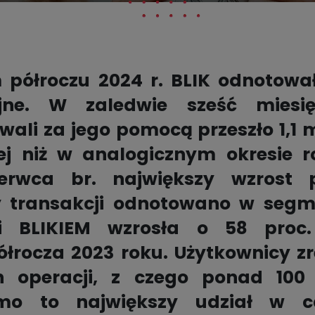
 półroczu 2024 r. BLIK odnotował
yjne. W zaledwie sześć miesi
ali za jego pomocą przeszło 1,1 ml
ej niż w analogicznym okresie r
erwca br. największy wzrost 
 transakcji odnotowano w segme
ci BLIKIEM wzrosła o 58 proc
łrocza 2023 roku. Użytkownicy zr
 operacji, z czego ponad 100
imo to największy udział w cał