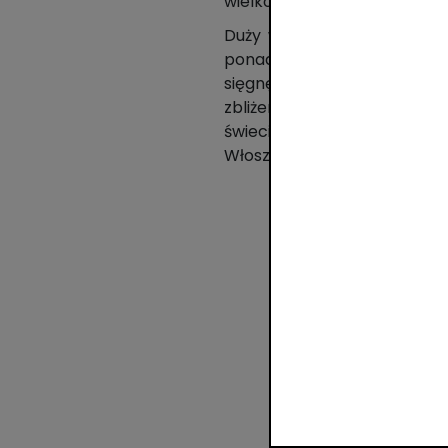
wielkopolskim i łódzkim.
Duży wpływ na rozwój tego k
ponad 40 proc. wszystkich 
sięgnęły po nią 108,2 mln 
zbliżeniowych BLIK aktywowa
świecie. Oprócz Polski na
Włoszech oraz Hiszpanii.