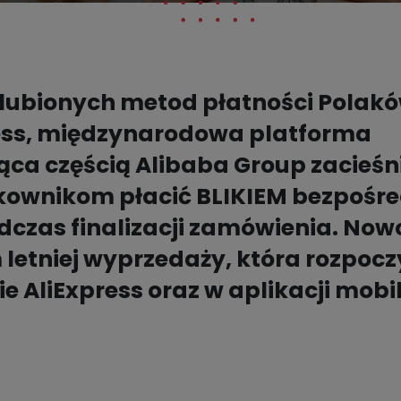
 ulubionych metod płatności Polak
ress, międzynarodowa platforma
ca częścią Alibaba Group zacieśn
kownikom płacić BLIKIEM bezpośre
dczas finalizacji zamówienia. Now
 letniej wyprzedaży, która rozpocz
e AliExpress oraz w aplikacji mobi