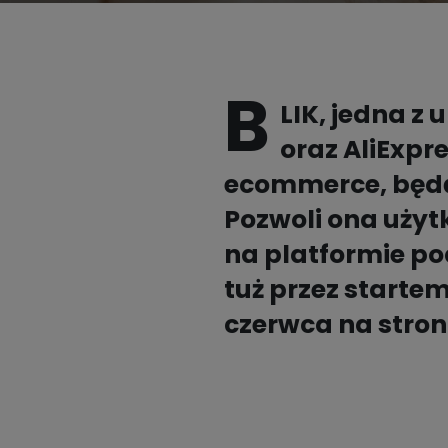
Płać BLIKIEM w mObywatelu

Partnerzy
Opłać podatki BLIKIEM
B
Kalkulator walutowy BLIK

LIK, jedna z
oraz AliExp
ecommerce, będą
Pełna lista partnerów

Pozwoli ona użyt
na platformie po
tuż przez startem
czerwca na stroni