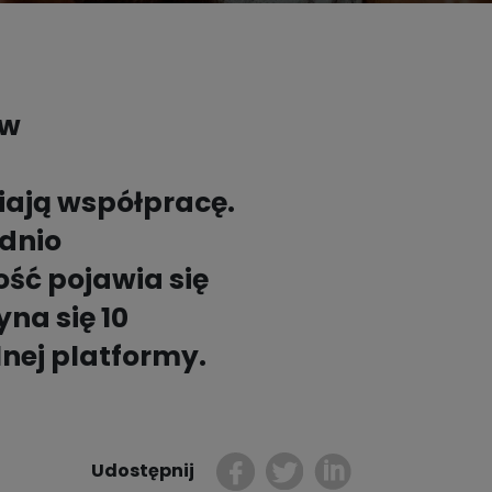
Kontakt dla prasy
Dobre nawyki

Bądź z nami bezpieczny
ów
Przetestuj i wesprzyj
iają współpracę.
dnio
ość pojawia się
yna się 10
lnej platformy.
Udostępnij