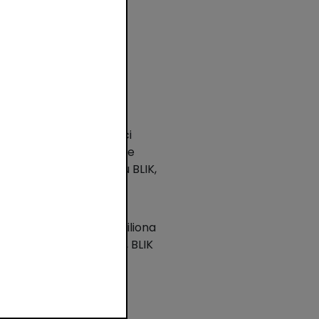
ia. Na stronie płatności
owadzone zostanie także
ieczne wpisywanie kodu BLIK,
 BLIKA na AliExpress
lub PayU.
w razy, z czego 57,5 miliona
tni kwartał 2019 roku, BLIK
kwartał ta różnica się