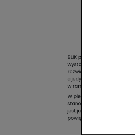
BLIK pojawia się jako jedna 
wystarczy wpisać kod BLIK i
rozwiązanie One Click BLIK, 
a jedynie zatwierdzenie płat
w ramach różnych sposobów 
W pierwszych trzech miesiąca
stanowiły transakcje w Inte
jest już bisko dwukrotnie chę
powiększa.