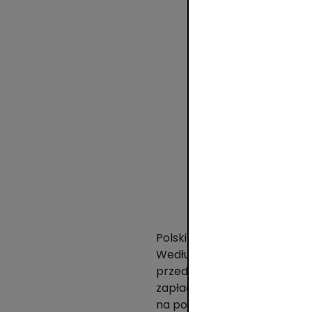
Polski rynek staje się coraz
Według danych Gemius, AliEx
przedświątecznym 2019 roku. 
zapłacić BLIKIEM, preferowan
na polskim rynku. W ubiegłym