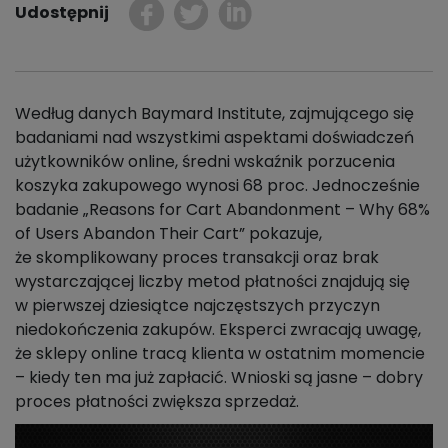
Udostępnij
FAQ

Raporty

Kontakt

Według danych Baymard Institute, zajmującego się
Partnerzy
badaniami nad wszystkimi aspektami doświadczeń
Kontakt dla biznesu

użytkowników online, średni wskaźnik porzucenia
koszyka zakupowego wynosi 68 proc. Jednocześnie
Kontakt dla prasy

badanie „Reasons for Cart Abandonment – Why 68%
of Users Abandon Their Cart” pokazuje,
Dobre nawyki

że skomplikowany proces transakcji oraz brak
wystarczającej liczby metod płatności znajdują się
Pełna lista partnerów

w pierwszej dziesiątce najczęstszych przyczyn
Przetestuj i wesprzyj
niedokończenia zakupów. Eksperci zwracają uwagę,
że sklepy online tracą klienta w ostatnim momencie
– kiedy ten ma już zapłacić. Wnioski są jasne – dobry
proces płatności zwiększa sprzedaż.